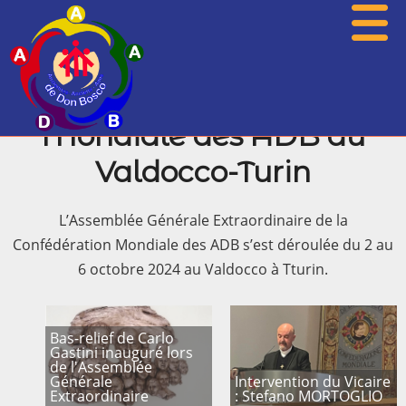
2024 – Confédération
Mondiale des ADB au
Présentation
Valdocco-Turin
Actualités
L’Assemblée Générale Extraordinaire de la
Associations
Confédération Mondiale des ADB s’est déroulée du 2 au
Photos
6 octobre 2024 au Valdocco à Tturin.
Agenda
Bas-relief de Carlo
Histoire
Gastini inauguré lors
de l'Assemblée
Archives
Générale
Intervention du Vicaire
Extraordinaire
: Stefano MORTOGLIO