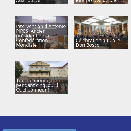
Auxiliatrice
font preuve de talents
Intervention d'Antonio
PIRES, Ancien
président de la
Confédération
Célébration au Colle
Mondiale
Don Bosco
Tout ce monde,
pendant cinq jour !
Quel bonheur !