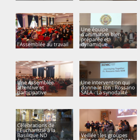
Contacts
Une équipe
d'animation bien
préparée et
l'Assemblée au travail
dynamique
Une Assemblée
Une intervention qui
attentive et
donne le ton : Rossano
participative....
SALA - La synodalité
Célébrations de
l'Eucharistie à la
Basilique ND
Veillée : les groupes