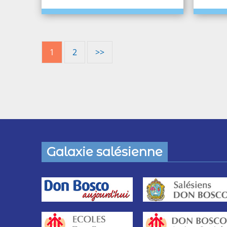
1
2
>>
Galaxie salésienne