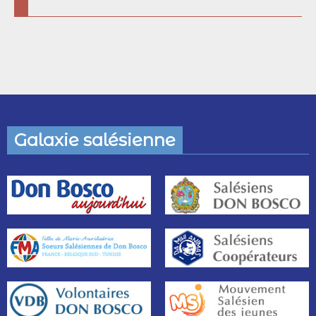
Contacts
Galaxie salésienne