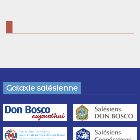
Contacts
Galaxie salésienne