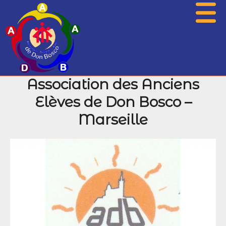
Association des Anciens
Présentation
Elèves de Don Bosco –
Actualités
Marseille
Associations
Photos
Agenda
Histoire
Archives