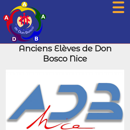
Anciens Elèves de Don
Présentation
Bosco Nice
Actualités
Associations
Photos
Agenda
Histoire
Archives