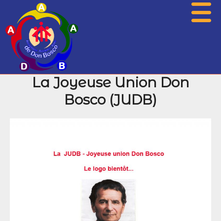
La Joyeuse Union Don
Présentation
Bosco (JUDB)
Actualités
Associations
Photos
Agenda
Histoire
Archives